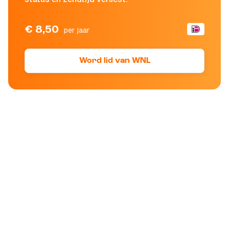
€ 8,50
per jaar
Word lid van WNL