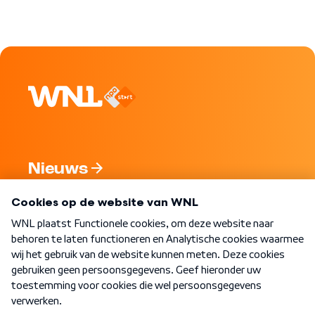
Nieuws
Programma's
Over WNL
Nieuwsbrief
Word Lid