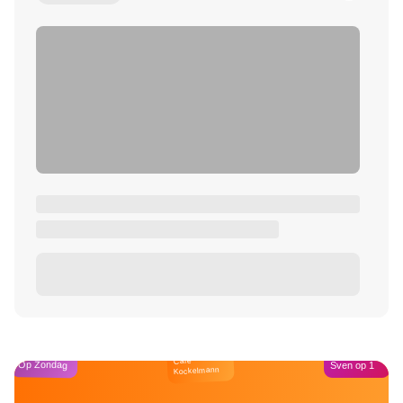
Café
Op Zondag
Sven op 1
Kockelmann