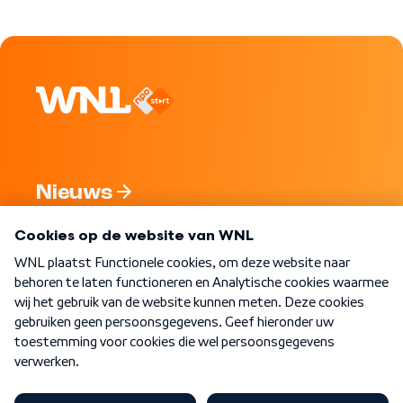
Nieuws
Programma's
Over WNL
Nieuwsbrief
Word Lid