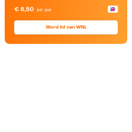
€ 8,50
per jaar
Word lid van WNL