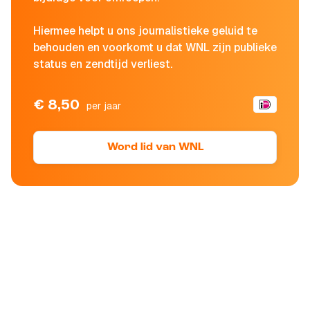
Hiermee helpt u ons journalistieke geluid te
behouden en voorkomt u dat WNL zijn publieke
status en zendtijd verliest.
€ 8,50
per jaar
Word lid van WNL