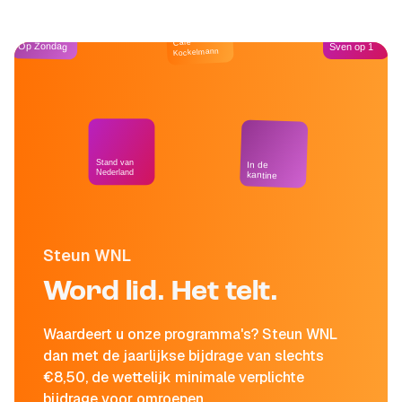
Café
Op Zondag
Sven op 1
Kockelmann
Stand van
In de
Nederland
kantine
Steun WNL
Word lid. Het telt.
Waardeert u onze programma's? Steun WNL
dan met de jaarlijkse bijdrage van slechts
€8,50, de wettelijk minimale verplichte
bijdrage voor omroepen.