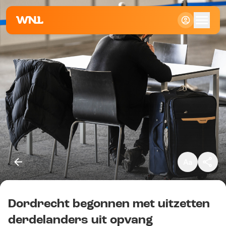
Klein
Standaard
Groot
Dordrecht begonnen met uitzetten
Kopieer link
derdelanders uit opvang