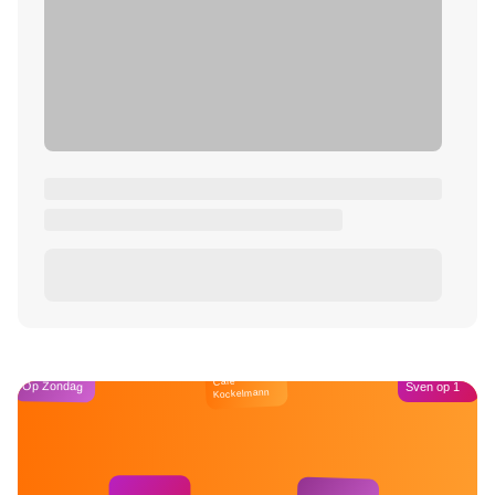
Café
Op Zondag
Sven op 1
Kockelmann