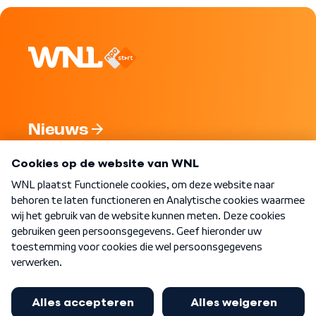
Nieuws
Programma's
Over WNL
Nieuwsbrief
Word Lid