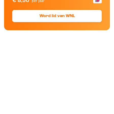
€ 8,50
per jaar
Word lid van WNL