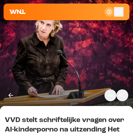
Klein
Standaard
Groot
VVD stelt schriftelijke vragen over
Kopieer link
AI-kinderporno na uitzending Het