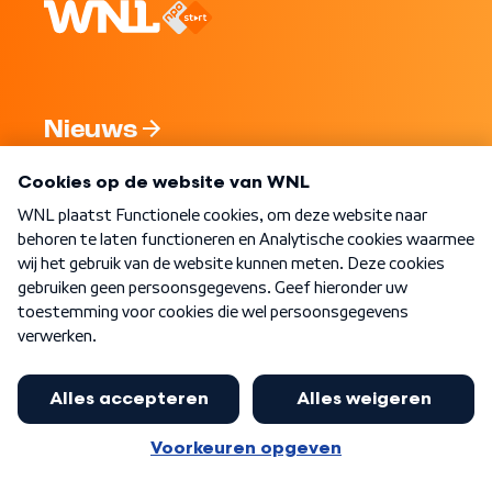
Nieuws
Programma's
Over WNL
Nieuwsbrief
Word Lid