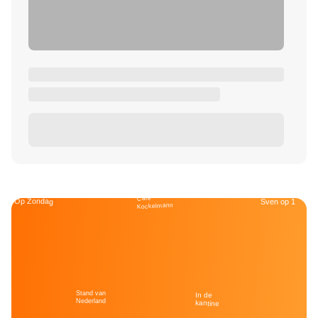
Café
Op Zondag
Sven op 1
Kockelmann
Stand van
In de
Nederland
kantine