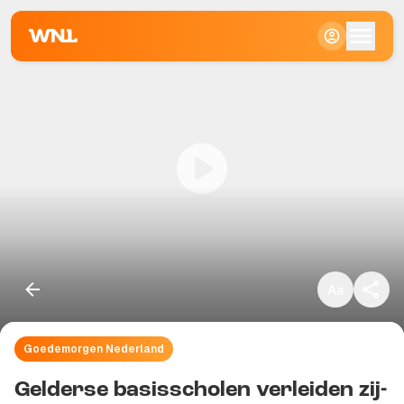
Klein
Standaard
Groot
Goedemorgen Nederland
Kopieer link
Gelderse basisscholen verleiden zij-