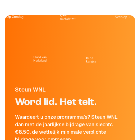
Café
Op Zondag
Sven op 1
Kockelmann
Stand van
In de
Nederland
kantine
Steun WNL
Word lid. Het telt.
Waardeert u onze programma's? Steun WNL
dan met de jaarlijkse bijdrage van slechts
€8,50, de wettelijk minimale verplichte
bijdrage voor omroepen.