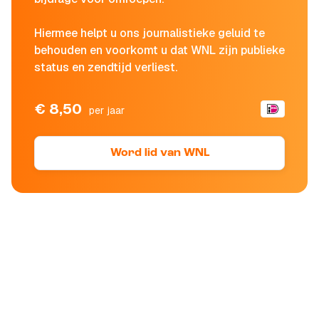
Hiermee helpt u ons journalistieke geluid te
behouden en voorkomt u dat WNL zijn publieke
status en zendtijd verliest.
€ 8,50
per jaar
Word lid van WNL