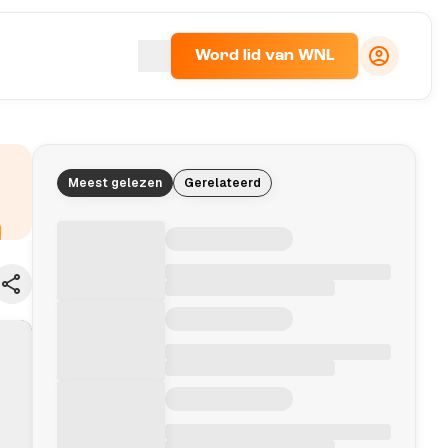
Word lid van WNL
Meest gelezen
Gerelateerd