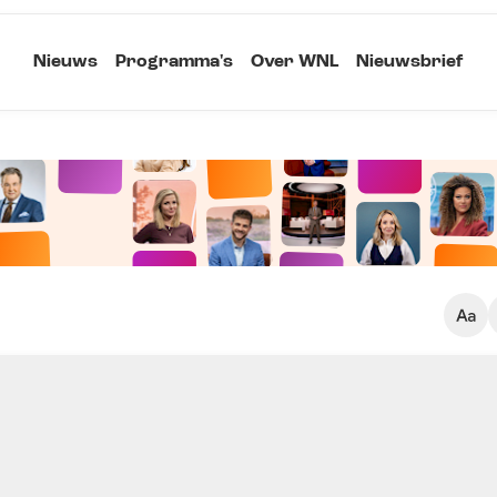
Nieuws
Programma's
Over WNL
Nieuwsbrief
Klein
Kopieer link
Standaard
Groot