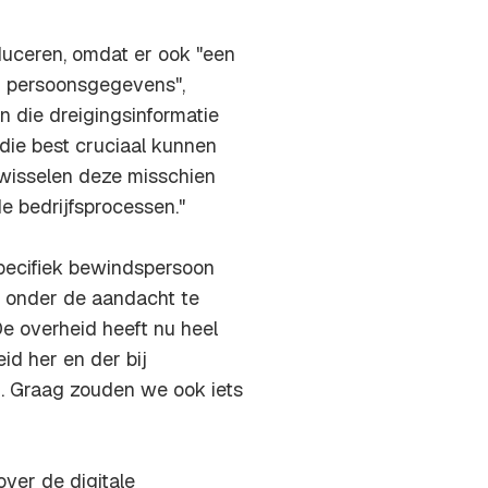
duceren, omdat er ook "een
n persoonsgegevens",
n die dreigingsinformatie
die best cruciaal kunnen
 wisselen deze misschien
de bedrijfsprocessen."
specifiek bewindspersoon
 onder de aandacht te
De overheid heeft nu heel
id her en der bij
d. Graag zouden we ook iets
er de digitale