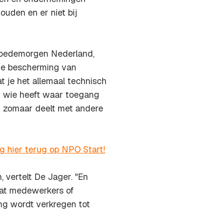
uden en er niet bij
Goedemorgen Nederland,
t de bescherming van
t je het allemaal technisch
t: wie heeft waar toegang
t zomaar deelt met andere
ng hier terug op NPO Start!
 vertelt De Jager. "En
dat medewerkers of
ang wordt verkregen tot