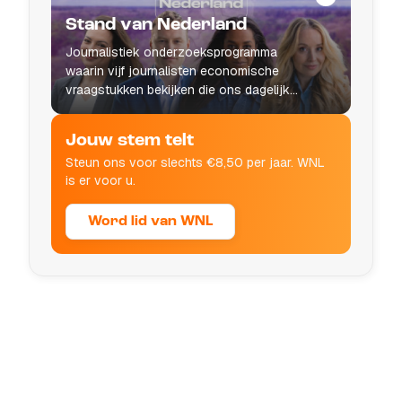
Stand van Nederland
Journalistiek onderzoeksprogramma
waarin vijf journalisten economische
vraagstukken bekijken die ons dagelijks
leven raken.
Jouw stem telt
Steun ons voor slechts €8,50 per jaar. WNL
is er voor u.
Word lid van WNL