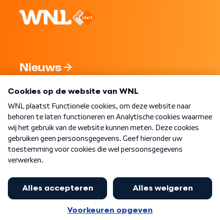
Nieuws
Programma's
Over WNL
Nieuwsbrief
Word Lid