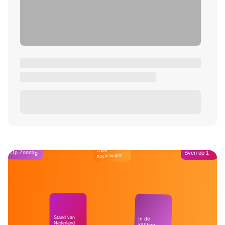
Café
Op Zondag
Sven op 1
Kockelmann
Stand van
In de
Nederland
kantine