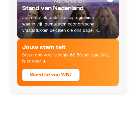
Stand van Nederland
Journalistiek onderzoeksprogramma
waarin vijf journalisten economische
vraagstukken bekijken die ons dagelijks
leven raken.
Jouw stem telt
Steun ons voor slechts €8,50 per jaar. WNL
is er voor u.
Word lid van WNL