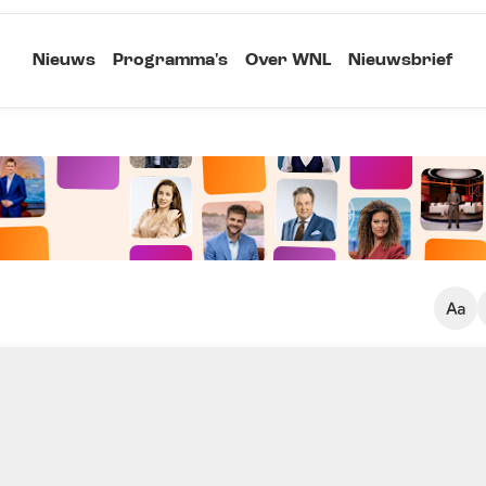
Nieuws
Programma's
Over WNL
Nieuwsbrief
Klein
Kopieer link
Standaard
Groot