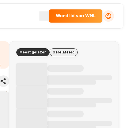
Word lid van WNL
Meest gelezen
Gerelateerd