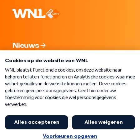
Nieuws
Programma's
Over WNL
Nieuwsbrief
Word Lid