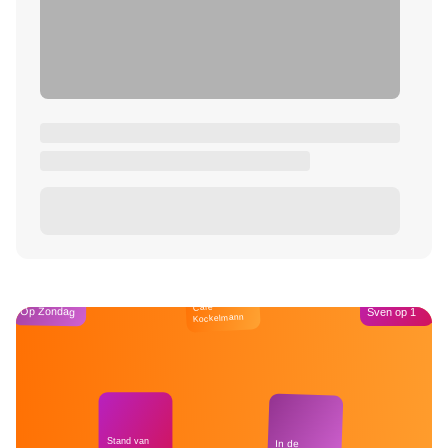
Café
Op Zondag
Sven op 1
Kockelmann
Stand van
In de