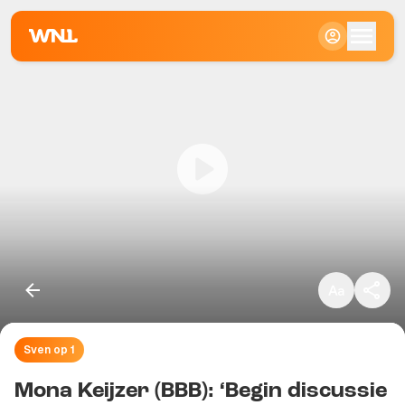
Klein
Standaard
Groot
Sven op 1
Kopieer link
Mona Keijzer (BBB): ‘Begin discussie