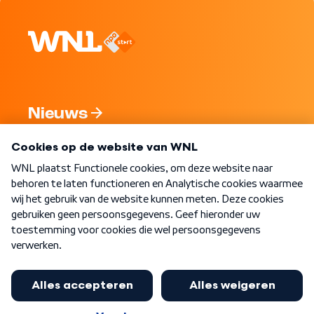
Nieuws
Programma's
Over WNL
Nieuwsbrief
Word Lid