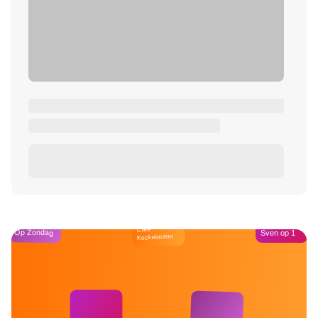
Café
Op Zondag
Sven op 1
Kockelmann