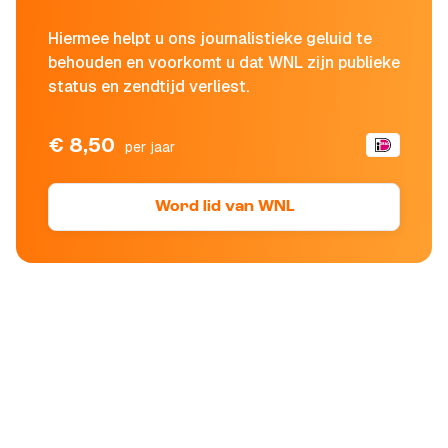
Hiermee helpt u ons journalistieke geluid te
behouden en voorkomt u dat WNL zijn publieke
status en zendtijd verliest.
€ 8,50
per jaar
Word lid van WNL