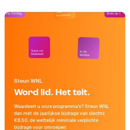
Café
Op Zondag
Sven op 1
Kockelmann
Stand van
In de
Nederland
kantine
Steun WNL
Word lid. Het telt.
Waardeert u onze programma's? Steun WNL
dan met de jaarlijkse bijdrage van slechts
€8,50, de wettelijk minimale verplichte
bijdrage voor omroepen.