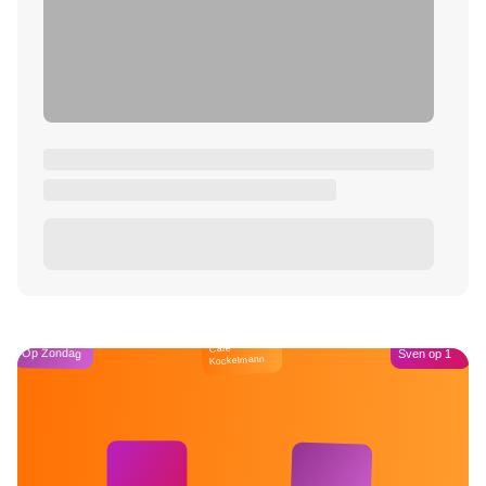
Café
Op Zondag
Sven op 1
Kockelmann