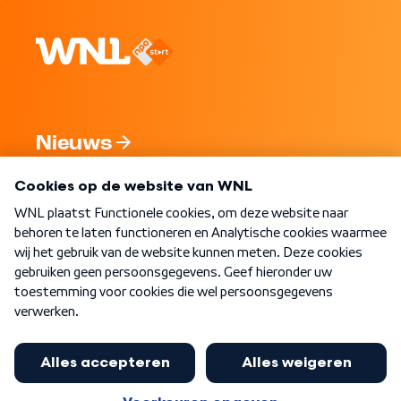
Nieuws
Programma's
Over WNL
Nieuwsbrief
Word Lid