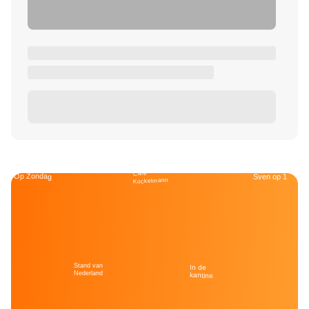
Café
Op Zondag
Sven op 1
Kockelmann
Stand van
In de
Nederland
kantine