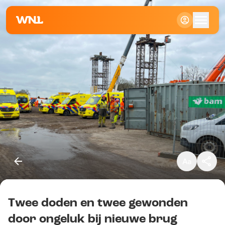
Klein
Standaard
Groot
Twee doden en twee gewonden
Kopieer link
door ongeluk bij nieuwe brug