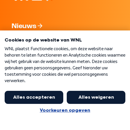
Nieuws
Programma's
Over WNL
Nieuwsbrief
Word Lid
Meer WNL voor jou