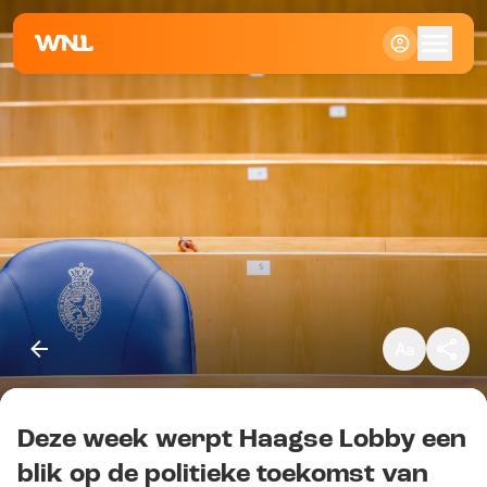
Klein
Standaard
Groot
Deze week werpt Haagse Lobby een
Kopieer link
blik op de politieke toekomst van