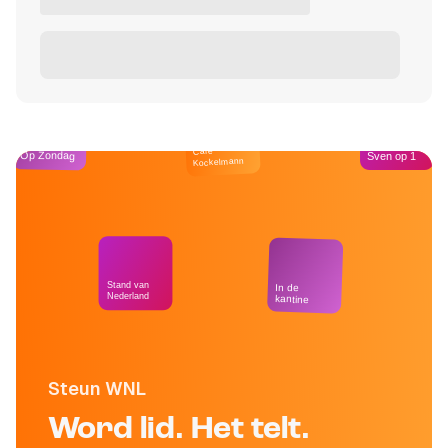
Café
Op Zondag
Sven op 1
Kockelmann
Stand van
In de
Nederland
kantine
Steun WNL
Word lid. Het telt.