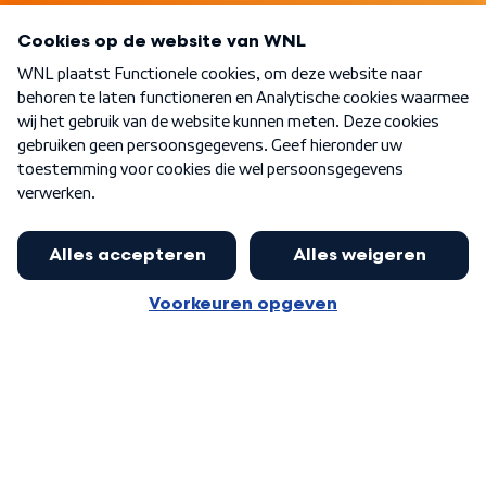
Programma's
Over WNL
Nieuwsbrief
Word Lid
Meer WNL voor jou
Eerste Kamer akkoord met begroting
van minister Sjoerdsma
Algemene voorwaarden
Cookie-instellingen
Privacy statement