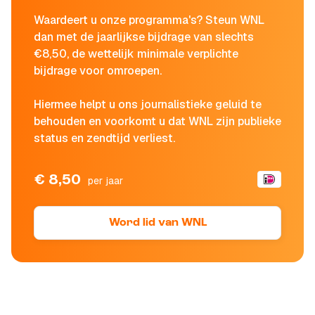
Waardeert u onze programma's? Steun WNL
dan met de jaarlijkse bijdrage van slechts
€8,50, de wettelijk minimale verplichte
bijdrage voor omroepen.
Hiermee helpt u ons journalistieke geluid te
behouden en voorkomt u dat WNL zijn publieke
status en zendtijd verliest.
€ 8,50
per jaar
Word lid van WNL