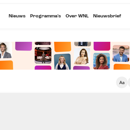
Nieuws
Programma's
Over WNL
Nieuwsbrief
Klein
Kopieer link
Standaard
Groot