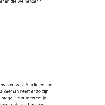
eiten die we hebben."
 geweken voor Amalia en kan
t Zeeman heeft er zo zijn
l mogelijke studententijd
 geen ruchtbaarheid aan,