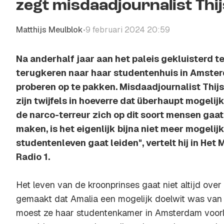
zegt misdaadjournalist Thi
Matthijs Meulblok
9 februari 2024 20:59
•
Na anderhalf jaar aan het paleis gekluisterd te
terugkeren naar haar studentenhuis in Amster
proberen op te pakken. Misdaadjournalist Thij
zijn twijfels in hoeverre dat überhaupt mogelijk 
de narco-terreur zich op dit soort mensen gaa
maken, is het eigenlijk bijna niet meer mogelij
studentenleven gaat leiden", vertelt hij in He
Radio 1.
Het leven van de kroonprinses gaat niet altijd ove
gemaakt dat Amalia een mogelijk doelwit was van 
moest ze haar studentenkamer in Amsterdam voorl