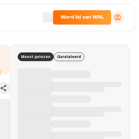
Word lid van WNL
Meest gelezen
Gerelateerd