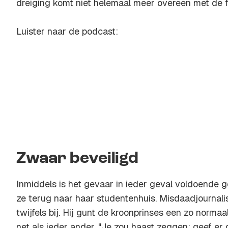
dreiging komt niet helemaal meer overeen met de f
Luister naar de podcast:
Zwaar beveiligd
Inmiddels is het gevaar in ieder geval voldoende
ze terug naar haar studentenhuis. Misdaadjournalis
twijfels bij. Hij gunt de kroonprinses een zo normaa
net als ieder ander. "Je zou haast zeggen: geef er