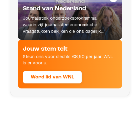
Stand van Nederland
Journalistiek onderzoeksprogramma
waarin vijf journalisten economische
vraagstukken bekijken die ons dagelijks
leven raken.
Jouw stem telt
Steun ons voor slechts €8,50 per jaar. WNL
is er voor u.
Word lid van WNL