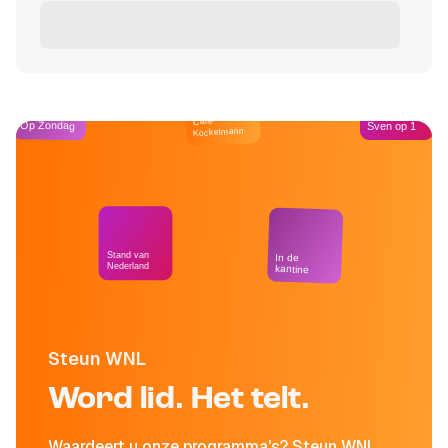
Café
Op Zondag
Sven op 1
Kockelmann
Stand van
In de
Nederland
kantine
Steun WNL
Word lid. Het telt.
Waardeert u onze programma's? Steun WNL