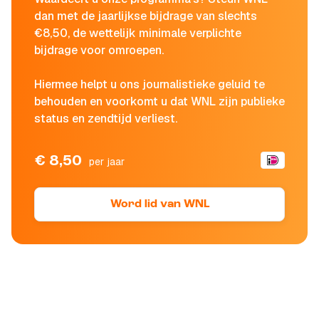
dan met de jaarlijkse bijdrage van slechts
€8,50, de wettelijk minimale verplichte
bijdrage voor omroepen.
Hiermee helpt u ons journalistieke geluid te
behouden en voorkomt u dat WNL zijn publieke
status en zendtijd verliest.
€ 8,50
per jaar
Word lid van WNL