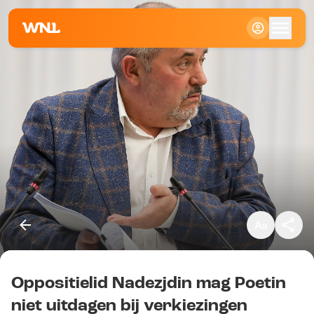
Klein
Standaard
Groot
Oppositielid Nadezjdin mag Poetin
Kopieer link
niet uitdagen bij verkiezingen