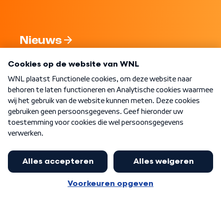
Nieuws
Programma's
Over WNL
Nieuwsbrief
Word Lid
Meer WNL voor jou