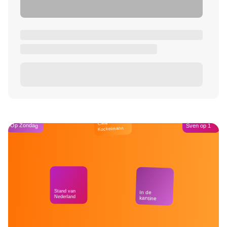
Café
Op Zondag
Sven op 1
Kockelmann
Stand van
In de
Nederland
kantine