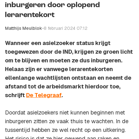
inburgeren door oplopend
lerarentekort
Matthijs Meulblok
•
8 februari 2024 07:12
Wanneer een asielzoeker status krijgt
toegewezen door de IND, krijgen ze groen licht
om te blijven en moeten ze dus inburgeren.
Helaas zijn er vanwege lerarentekorten
ellenlange wachtlijsten ontstaan en neemt de
afstand tot de arbeidsmarkt hierdoor toe,
schrijft
De Telegraaf
.
Doordat asielzoekers niet kunnen beginnen met
inburgeren zitten ze vaak thuis te wachten. In de
tussentijd hebben ze wel recht op een uitkering.
Het risico is dat ze hier gewend aan raken en