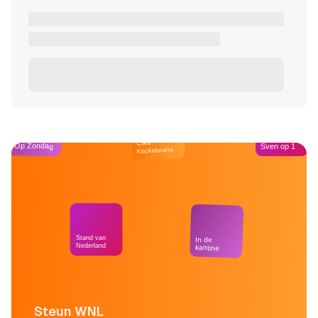
Café
Op Zondag
Sven op 1
Kockelmann
Stand van
In de
Nederland
kantine
Steun WNL