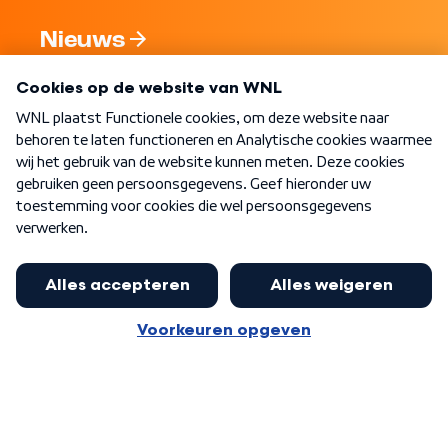
Nieuws
Programma's
Over WNL
Nieuwsbrief
Word Lid
Meer WNL voor jou
Eerste Kamer akkoord met begroting
van minister Sjoerdsma
Algemene voorwaarden
Cookie-instellingen