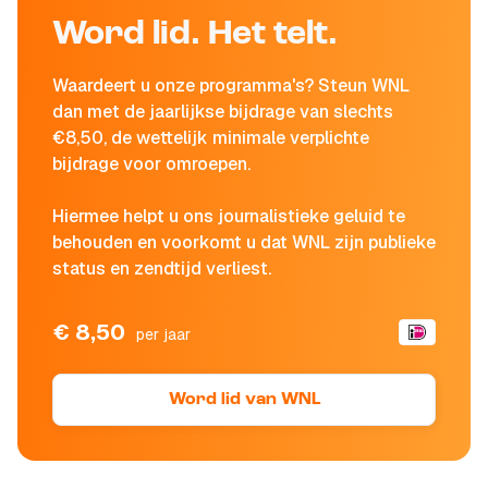
Word lid. Het telt.
Waardeert u onze programma's? Steun WNL
dan met de jaarlijkse bijdrage van slechts
€8,50, de wettelijk minimale verplichte
bijdrage voor omroepen.
Hiermee helpt u ons journalistieke geluid te
behouden en voorkomt u dat WNL zijn publieke
status en zendtijd verliest.
€ 8,50
per jaar
Word lid van WNL