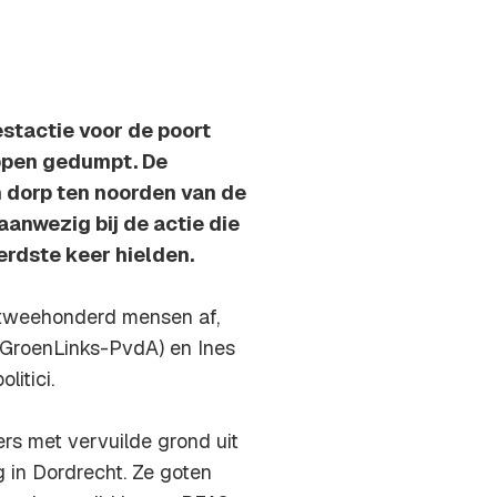
estactie voor de poort
ippen gedumpt. De
n dorp ten noorden van de
aanwezig bij de actie die
dste keer hielden.
n tweehonderd mensen af,
GroenLinks-PvdA) en Ines
litici.
rs met vervuilde grond uit
 in Dordrecht. Ze goten