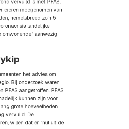
rond vervuild is met PFAS,
vier eieren meegenomen van
arden, hemelsbreed zo'n 5
oronacrisis landelijke
gde omwonende" aanwezig
bykip
gemeenten het advies om
egio. Bij onderzoek waren
ten PFAS aangetroffen. PFAS
adelijk kunnen zijn voor
nlang grote hoeveelheden
g vervuild. De
, willen dat er "nul uit de