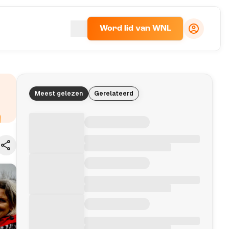
Word lid van WNL
Meest gelezen
Gerelateerd