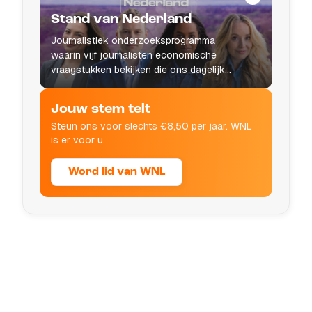
Stand van Nederland
Journalistiek onderzoeksprogramma
waarin vijf journalisten economische
vraagstukken bekijken die ons dagelijks
leven raken.
Jouw stem telt
Steun ons voor slechts €8,50 per jaar. WNL
is er voor u.
Word lid van WNL