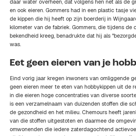
daar water overheen, dat volgens hen net als de g
en ook eieren. Gommers had in een plastic tasje 
de kippen die hij heeft op zijn boerderij in Wijnga
kilometer van de fabriek. Gommers, die tijdens de c
bekendheid kreeg, benadrukte dat hij als "bezor
was.
Eet geen eieren van je hob
Eind vorig jaar kregen inwoners van omliggende 
geen eieren meer te eten van hobbykippen uit de r
in die eieren hoge concentraties van diverse soor
is een verzamelnaam van duizenden stoffen die sch
de gezondheid en het milieu. Chemours heeft jare
van die stoffen uitgestoten en daarmee de omgevin
omwonenden die iedere zaterdagochtend actievoeren