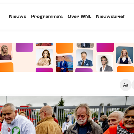
Nieuws
Programma's
Over WNL
Nieuwsbrief
Klein
Kopieer link
Standaard
Groot