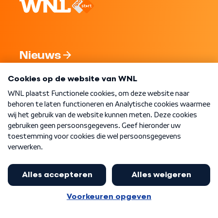
Nieuws
Programma's
Over WNL
Nieuwsbrief
Word Lid