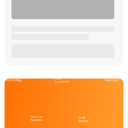
Café
Op Zondag
Sven op 1
Kockelmann
Stand van
In de
Nederland
kantine