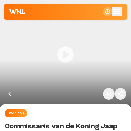
Klein
Standaard
Groot
Sven op 1
Kopieer link
Commissaris van de Koning Jaap