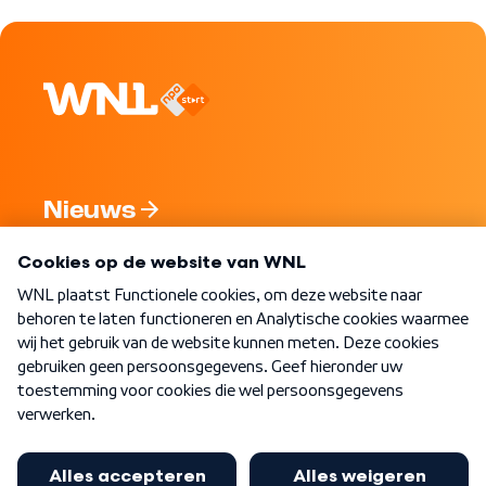
Nieuws
Programma's
Over WNL
Nieuwsbrief
Word Lid