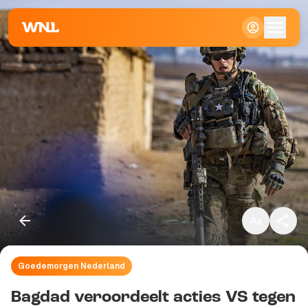
Klein
Standaard
Groot
Goedemorgen Nederland
Kopieer link
Bagdad veroordeelt acties VS tegen