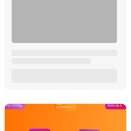
Café
Op Zondag
Sven op 1
Kockelmann