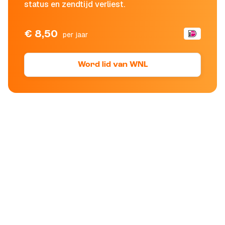
status en zendtijd verliest.
€ 8,50
per jaar
Word lid van WNL