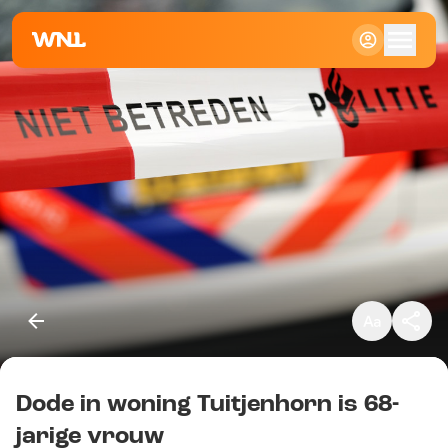
Klein
Standaard
Groot
Dode in woning Tuitjenhorn is 68-
Kopieer link
jarige vrouw