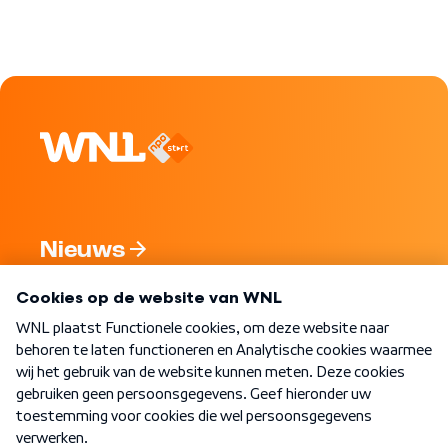
Nieuws
Programma's
Over WNL
Nieuwsbrief
Word Lid