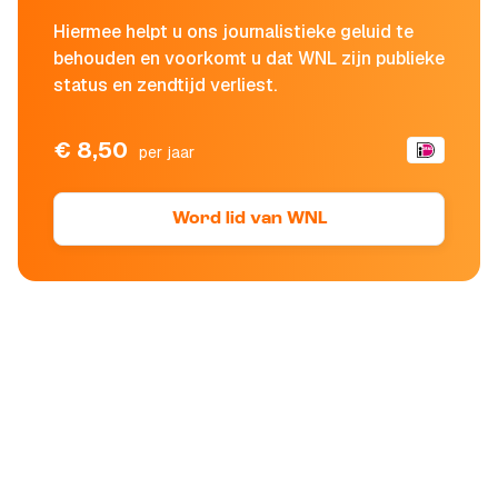
Hiermee helpt u ons journalistieke geluid te
behouden en voorkomt u dat WNL zijn publieke
status en zendtijd verliest.
€ 8,50
per jaar
Word lid van WNL