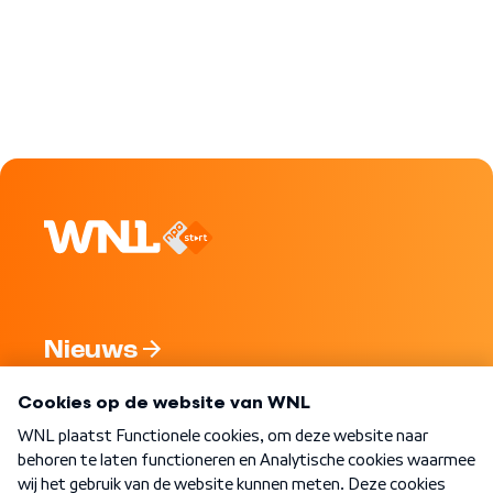
Nieuws
Programma's
Over WNL
Nieuwsbrief
Word Lid