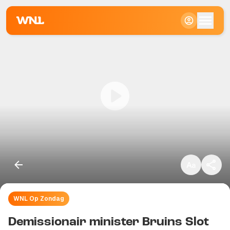
Klein
Standaard
Groot
WNL Op Zondag
Kopieer link
Demissionair minister Bruins Slot