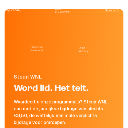
Café
Op Zondag
Sven op 1
Kockelmann
Stand van
In de
Nederland
kantine
Steun WNL
Word lid. Het telt.
Waardeert u onze programma's? Steun WNL
dan met de jaarlijkse bijdrage van slechts
€8,50, de wettelijk minimale verplichte
bijdrage voor omroepen.