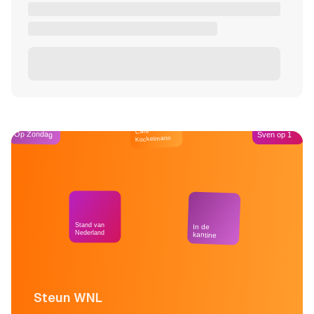
Café
Op Zondag
Sven op 1
Kockelmann
Stand van
In de
Nederland
kantine
Steun WNL