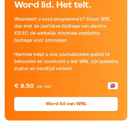
Word lid. Het telt.
Waardeert u onze programma's? Steun WNL
dan met de jaarlijkse bijdrage van slechts
€8,50, de wettelijk minimale verplichte
bijdrage voor omroepen.
Hiermee helpt u ons journalistieke geluid te
behouden en voorkomt u dat WNL zijn publieke
status en zendtijd verliest.
€ 8,50
per jaar
Word lid van WNL