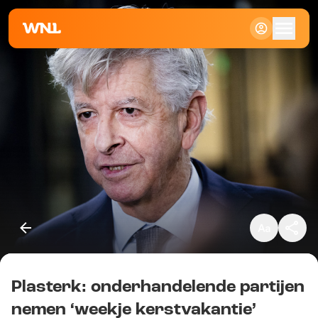
Klein
Standaard
Groot
Plasterk: onderhandelende partijen
Kopieer link
nemen ‘weekje kerstvakantie’