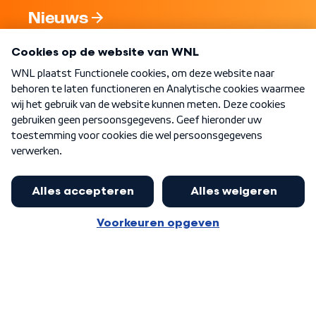
Nieuws
Programma's
Over WNL
Nieuwsbrief
Word Lid
Meer WNL voor jou
Eerste Kamer akkoord met begroting
van minister Sjoerdsma
Algemene voorwaarden
Cookie-instellingen
Privacy statement