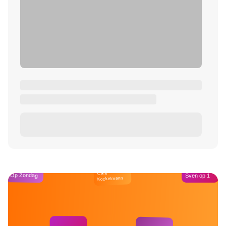
Café
Op Zondag
Sven op 1
Kockelmann