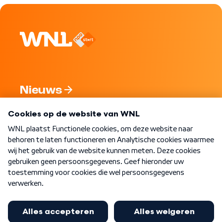
Nieuws
Programma's
Over WNL
Nieuwsbrief
Word Lid