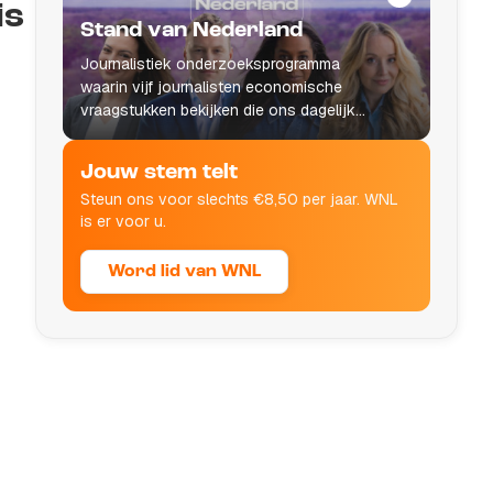
is
Stand van Nederland
Journalistiek onderzoeksprogramma
waarin vijf journalisten economische
vraagstukken bekijken die ons dagelijks
leven raken.
Jouw stem telt
Steun ons voor slechts €8,50 per jaar. WNL
is er voor u.
Word lid van WNL