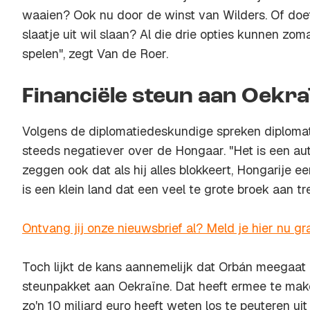
waaien? Ook nu door de winst van Wilders. Of doet 
slaatje uit wil slaan? Al die drie opties kunnen zoma
spelen", zegt Van de Roer.
Financiële steun aan Oekra
Volgens de diplomatiedeskundige spreken diploma
steeds negatiever over de Hongaar. "Het is een aut
zeggen ook dat als hij alles blokkeert, Hongarije e
is een klein land dat een veel te grote broek aan tre
Ontvang jij onze nieuwsbrief al? Meld je hier nu gra
Toch lijkt de kans aannemelijk dat Orbán meegaat i
steunpakket aan Oekraïne. Dat heeft ermee te maken
zo'n 10 miljard euro heeft weten los te peuteren ui