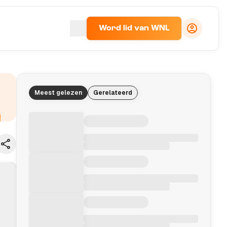
Word lid van WNL
Meest gelezen
Gerelateerd