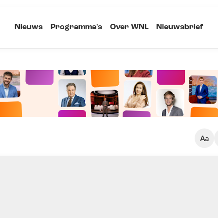
Nieuws
Programma's
Over WNL
Nieuwsbrief
Klein
Kopieer link
Standaard
Groot