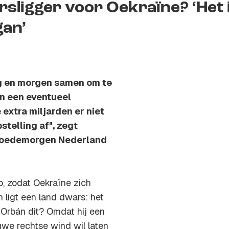
sligger voor Oekraïne? ‘Het 
gan’
g en morgen samen om te
en een eventueel
extra miljarden er niet
telling af", zegt
 Goedemorgen Nederland
o, zodat Oekraïne zich
 ligt een land dwars: het
 Orbán dit? Omdat hij een
euwe rechtse wind wil laten