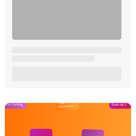
Café
Op Zondag
Sven op 1
Kockelmann