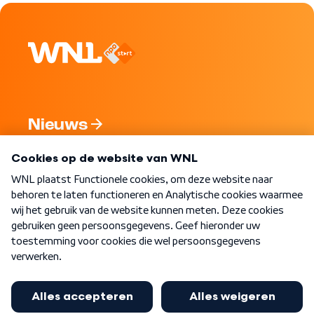
Nieuws
Programma's
Over WNL
Nieuwsbrief
Word Lid