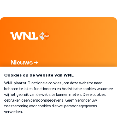
Nieuws
Programma's
Over WNL
Nieuwsbrief
Word Lid