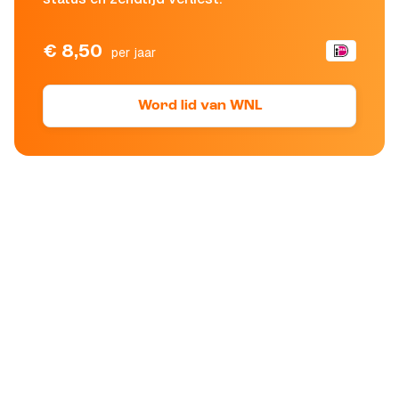
€ 8,50
per jaar
Word lid van WNL