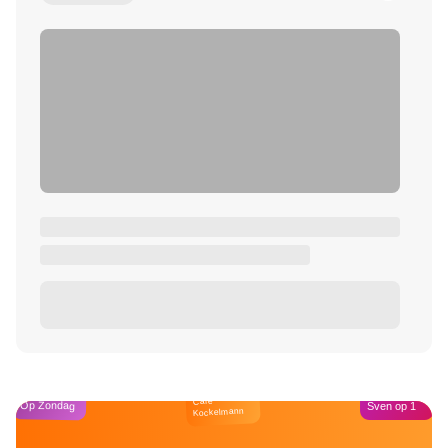
Café
Op Zondag
Sven op 1
Kockelmann