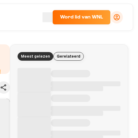
Word lid van WNL
Meest gelezen
Gerelateerd