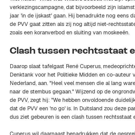
verkiezingscampagne, dat bijvoorbeeld zijn islam
jaar 'in de ijskast' gaan. Hij benadrukte nog eens da
de PVV gaat zitten als zij nog altijd niet-rechtssta
zoals een koranverbod en sluiting van moskeeën.
Clash tussen rechtsstaat 
Daarop slaat tafelgast René Cuperus, medeoprich
Denktank voor het Politieke Midden en co-auteur 
Nederland, aan. "Heel veel mensen die al lang war
naar de stembus gegaan." Wijzend op de ongrondw
de PVV, zegt hij: "We hebben onvoldoende duidelij
dat de PVV een 'no go' is. In Duitsland zou deze par
dus ziet gebeuren is een clash tussen rechtsstaat 
Cuperus wil daarnaast benadrukken dat de gesprek