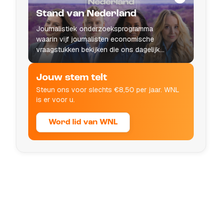
Stand van Nederland
Journalistiek onderzoeksprogramma
waarin vijf journalisten economische
vraagstukken bekijken die ons dagelijks
leven raken.
Jouw stem telt
Steun ons voor slechts €8,50 per jaar. WNL
is er voor u.
Word lid van WNL