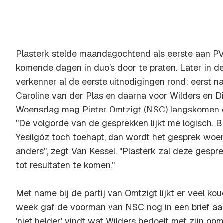
Plasterk stelde maandagochtend als eerste aan PV
komende dagen in duo’s door te praten. Later in 
verkenner al de eerste uitnodigingen rond: eerst n
Caroline van der Plas en daarna voor Wilders en D
Woensdag mag Pieter Omtzigt (NSC) langskomen en
"De volgorde van de gesprekken lijkt me logisch. B
Yesilgöz toch toehapt, dan wordt het gesprek woe
anders", zegt Van Kessel. "Plasterk zal deze gesp
tot resultaten te komen."
Met name bij de partij van Omtzigt lijkt er veel ko
week gaf de voorman van NSC nog in een brief aan 
'niet helder' vindt wat Wilders bedoelt met zijn opm