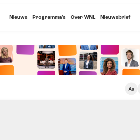
Nieuws
Programma's
Over WNL
Nieuwsbrief
Klein
Kopieer link
Standaard
Groot