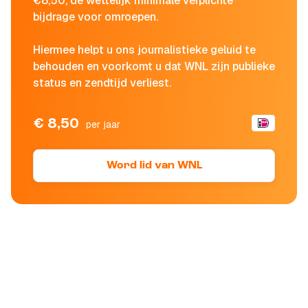
€8,50, de wettelijk minimale verplichte
bijdrage voor omroepen.
Hiermee helpt u ons journalistieke geluid te
behouden en voorkomt u dat WNL zijn publieke
status en zendtijd verliest.
€ 8,50
per jaar
Word lid van WNL