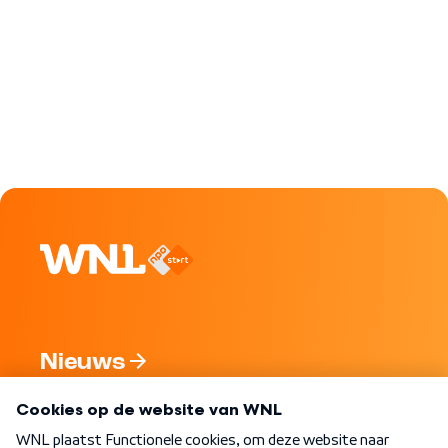
Nieuws
Programma's
Over WNL