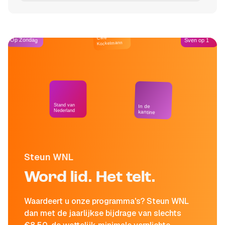
Café
Op Zondag
Sven op 1
Kockelmann
Stand van
In de
Nederland
kantine
Steun WNL
Word lid. Het telt.
Waardeert u onze programma's? Steun WNL
dan met de jaarlijkse bijdrage van slechts