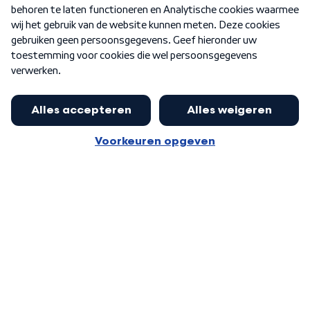
Nieuwsbrief
Word Lid
Meer WNL voor jou
Jan Paternotte optimistisch over
stikstofdebat: 'Geen zwakker
Algemene voorwaarden
Cookie-instellingen
pakket, maar ideeën om het te
Privacy statement
versterken zijn welkom'