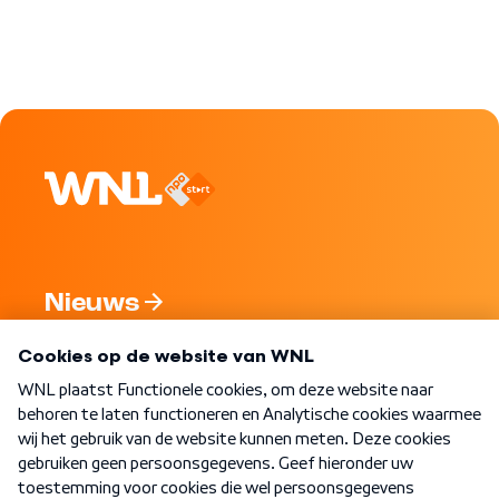
Nieuws
Programma's
Over WNL
Nieuwsbrief
Word Lid