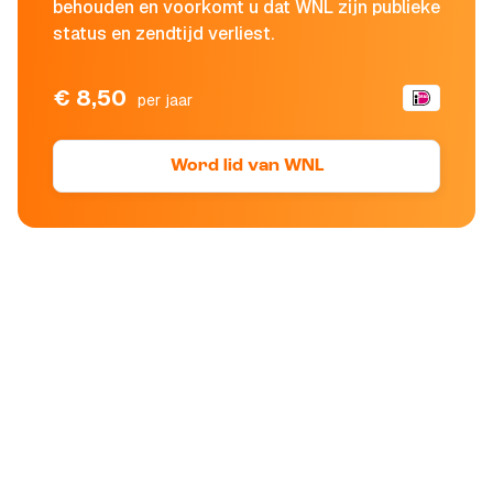
behouden en voorkomt u dat WNL zijn publieke
status en zendtijd verliest.
€ 8,50
per jaar
Word lid van WNL