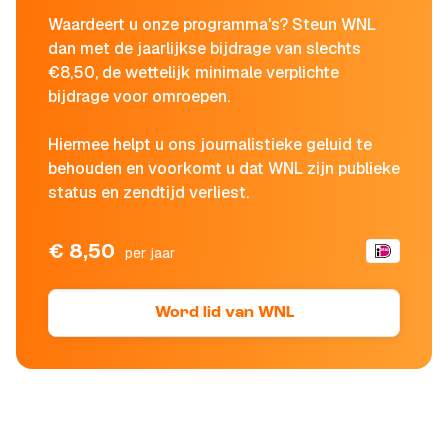
Waardeert u onze programma's? Steun WNL
dan met de jaarlijkse bijdrage van slechts
€8,50, de wettelijk minimale verplichte
bijdrage voor omroepen.
Hiermee helpt u ons journalistieke geluid te
behouden en voorkomt u dat WNL zijn publieke
status en zendtijd verliest.
€ 8,50
per jaar
Word lid van WNL