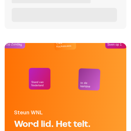
Café
Op Zondag
Sven op 1
Kockelmann
Stand van
In de
Nederland
kantine
Steun WNL
Word lid. Het telt.