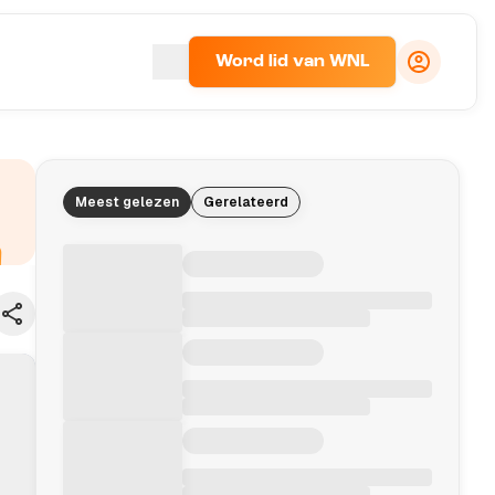
Word lid van WNL
Meest gelezen
Gerelateerd