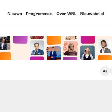
Nieuws
Programma's
Over WNL
Nieuwsbrief
Klein
Kopieer link
Standaard
Groot