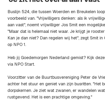
'Je zit niet overal aan vast'
Buslijn 524, die tussen Woerden en Breukelen loop
voorbeeld van. "Vrijwilligers denken: als ik vrijwilli
aan vast", noemt vrijwilliger Jos Smit een mogelijk
"Maar dat is helemaal niet waar. Je krijgt je roost
Kan je dan niet? Dan regelen wij het", zegt Smit 
op NPO 1.
Heb jij Goedemorgen Nederland gemist? Kijk deze
via NPO Start.
Voorzitter van de Buurtbusvereniging Peter de Vries
achter het stuur en geniet van zijn busritten. "Het b
dorpskernen. Je ziet wat zwanen, er wandelen wat k
rustgevend. Het is een prachtige omgeving."