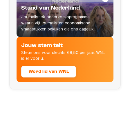
Stand van Nederland
Journalistiek onderzoeksprogramma
waarin vijf journalisten economische
vraagstukken bekijken die ons dagelijks
leven raken.
Jouw stem telt
Steun ons voor slechts €8,50 per jaar. WNL
is er voor u.
Word lid van WNL