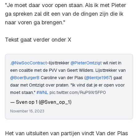
"Je moet daar voor open staan. Als ik met Pieter
ga spreken zal dit een van de dingen zijn die ik
naar voren ga brengen."
Tekst gaat verder onder X
.
@NwSocContract
-lijsttrekker
@PieterOmtzigt
wil niet in
een coalitie met de PVV van Geert Wilders. Lijsttrekker van
@BoerBurgerB
Caroline van der Plas (
@lientje1967
) gaat
daar met Omtzigt over praten. "Ik vind dat je er open voor
moet staan."
#WNL
pic.twitter.com/RuP9Xr5FP0
— Sven op 1 (@Sven_op_1)
November 15, 2023
Het van uitsluiten van partijen vindt Van der Plas