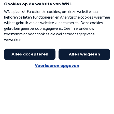
Programma's
Over WNL
Nieuwsbrief
Word Lid
Meer WNL voor jou
Burgemeester Halsema kritisch:
kabinet deinsde in coronaperiode
Algemene voorwaarden
Cookie-instellingen
terug voor landelijke regie bij
Privacy statement
demonstraties