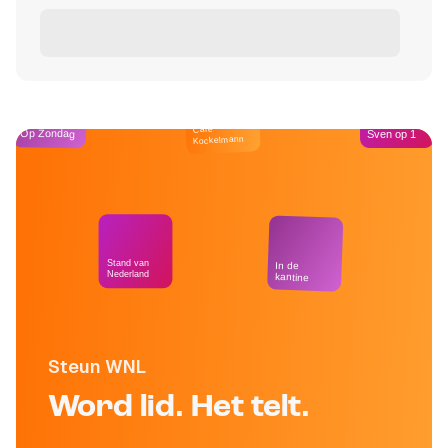
Café
Op Zondag
Sven op 1
Kockelmann
Stand van
In de
Nederland
kantine
Steun WNL
Word lid. Het telt.