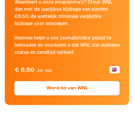
Waardeert u onze programma's? Steun WNL
dan met de jaarlijkse bijdrage van slechts
€8,50, de wettelijk minimale verplichte
bijdrage voor omroepen.
Hiermee helpt u ons journalistieke geluid te
behouden en voorkomt u dat WNL zijn publieke
status en zendtijd verliest.
€ 8,50
per jaar
Word lid van WNL