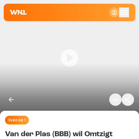
Klein
Standaard
Groot
Sven op 1
Kopieer link
Van der Plas (BBB) wil Omtzigt