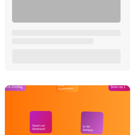
Café
Op Zondag
Sven op 1
Kockelmann
Stand van
In de
Nederland
kantine