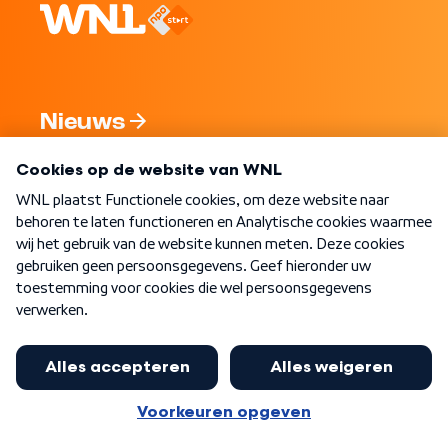
Nieuws
Programma's
Over WNL
Nieuwsbrief
Word Lid