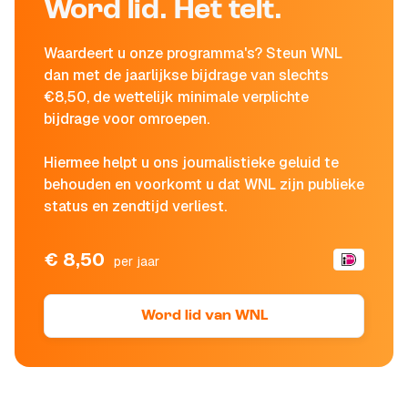
Word lid. Het telt.
Waardeert u onze programma's? Steun WNL
dan met de jaarlijkse bijdrage van slechts
€8,50, de wettelijk minimale verplichte
bijdrage voor omroepen.
Hiermee helpt u ons journalistieke geluid te
behouden en voorkomt u dat WNL zijn publieke
status en zendtijd verliest.
€ 8,50
per jaar
Word lid van WNL