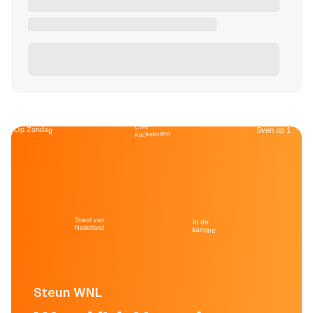
Café
Op Zondag
Sven op 1
Kockelmann
Stand van
In de
Nederland
kantine
Steun WNL