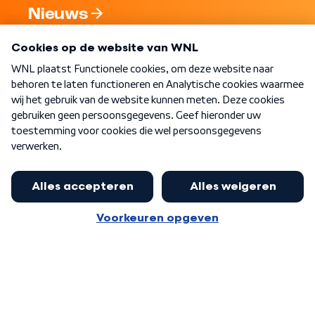
Nieuws
Programma's
Over WNL
Nieuwsbrief
Word Lid
Meer WNL voor jou
Huishoudens met thuisbatterij,
slimme laadpaal of warmtepomp
Algemene voorwaarden
Cookie-instellingen
kunnen geld gaan verdienen: 'Kan
Privacy statement