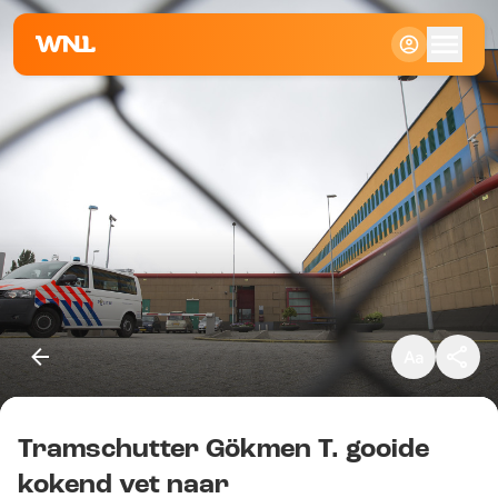
Klein
Standaard
Groot
Tramschutter Gökmen T. gooide
Kopieer link
kokend vet naar