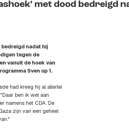
mashoek’ met dood bedreigd n
bedreigd nadat hij
dedigen tegen de
en vanuit de hoek van
programma Sven op 1.
e had kreeg hij al allerlei
. "Daar ben ik wel aan
der namens het CDA. De
en Gaza zijn van een geheel
an."