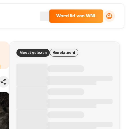
Word lid van WNL
Meest gelezen
Gerelateerd