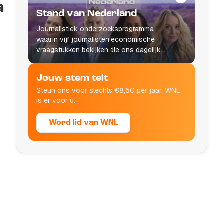
a
Stand van Nederland
Journalistiek onderzoeksprogramma
waarin vijf journalisten economische
vraagstukken bekijken die ons dagelijks
leven raken.
Jouw stem telt
Steun ons voor slechts €8,50 per jaar. WNL
is er voor u.
Word lid van WNL