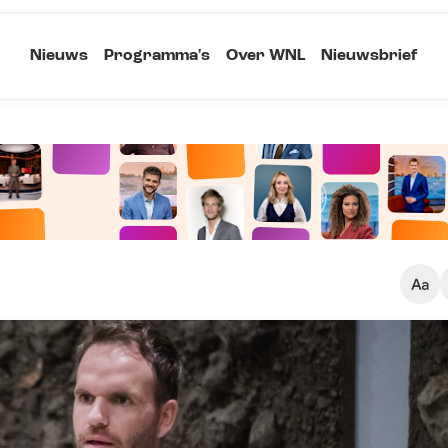
Nieuws
Programma's
Over WNL
Nieuwsbrief
Klein
Kopieer link
Standaard
Groot