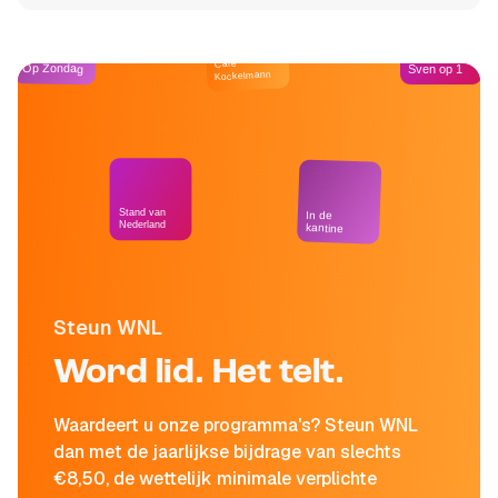
Café
Op Zondag
Sven op 1
Kockelmann
Stand van
In de
Nederland
kantine
Steun WNL
Word lid. Het telt.
Waardeert u onze programma's? Steun WNL
dan met de jaarlijkse bijdrage van slechts
€8,50, de wettelijk minimale verplichte