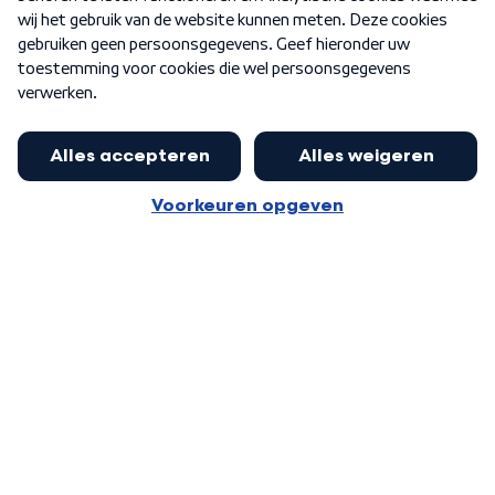
Word Lid
Meer WNL voor jou
Nieuwe ‘onderkoning’ Buma wil tot
zijn 70ste aanblijven
Algemene voorwaarden
Cookie-instellingen
Privacy statement