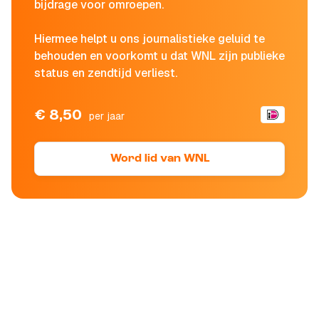
bijdrage voor omroepen.
Hiermee helpt u ons journalistieke geluid te
behouden en voorkomt u dat WNL zijn publieke
status en zendtijd verliest.
€ 8,50
per jaar
Word lid van WNL