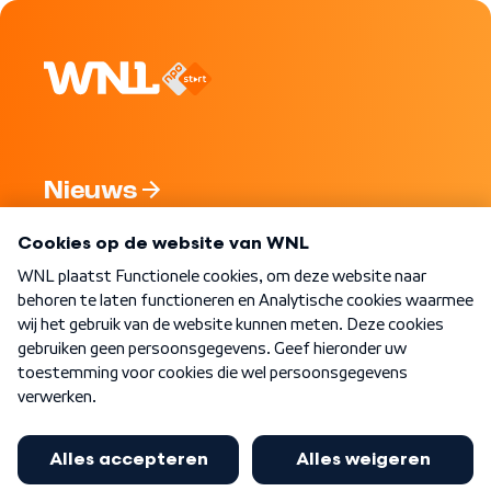
Nieuws
Programma's
Over WNL
Nieuwsbrief
Word Lid