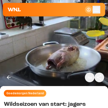
Klein
Standaard
Groot
Goedemorgen Nederland
Kopieer link
Wildseizoen van start: jagers