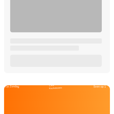
Café
Op Zondag
Sven op 1
Kockelmann