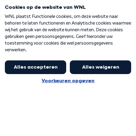
Programma's
Over WNL
Nieuwsbrief
Word Lid
Meer WNL voor jou
Burgemeester Halsema kritisch:
kabinet deinsde in coronaperiode
Algemene voorwaarden
Cookie-instellingen
terug voor landelijke regie bij
Privacy statement
demonstraties