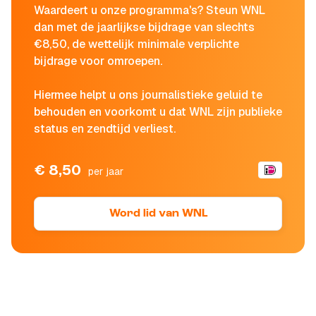
Waardeert u onze programma's? Steun WNL
dan met de jaarlijkse bijdrage van slechts
€8,50, de wettelijk minimale verplichte
bijdrage voor omroepen.
Hiermee helpt u ons journalistieke geluid te
behouden en voorkomt u dat WNL zijn publieke
status en zendtijd verliest.
€ 8,50
per jaar
Word lid van WNL