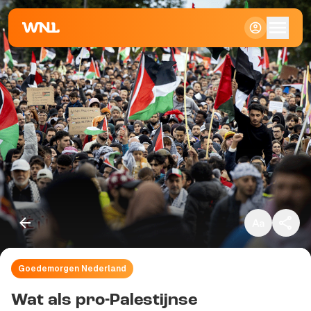
Klein
Standaard
Groot
Goedemorgen Nederland
Kopieer link
Wat als pro-Palestijnse