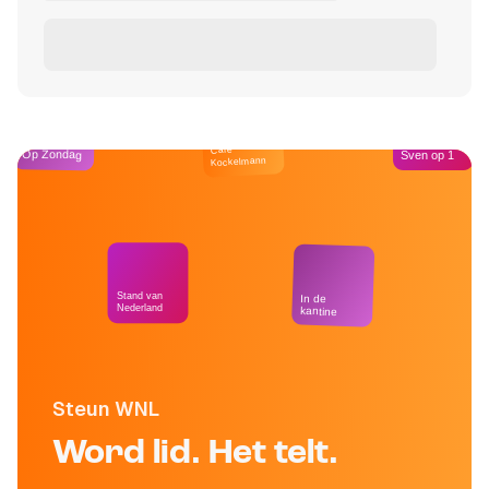
Café
Op Zondag
Sven op 1
Kockelmann
Stand van
In de
Nederland
kantine
Steun WNL
Word lid. Het telt.