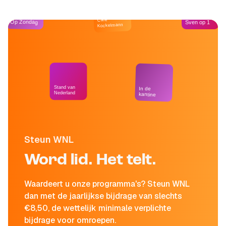
Café
Op Zondag
Sven op 1
Kockelmann
Stand van
In de
Nederland
kantine
Steun WNL
Word lid. Het telt.
Waardeert u onze programma's? Steun WNL
dan met de jaarlijkse bijdrage van slechts
€8,50, de wettelijk minimale verplichte
bijdrage voor omroepen.