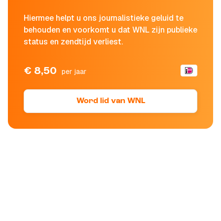
Hiermee helpt u ons journalistieke geluid te
behouden en voorkomt u dat WNL zijn publieke
status en zendtijd verliest.
€ 8,50
per jaar
Word lid van WNL