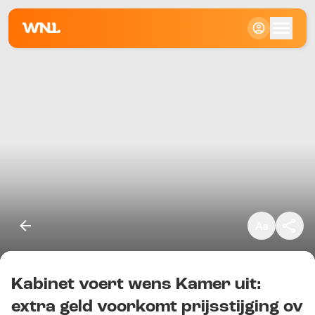
Klein
Standaard
Groot
Kabinet voert wens Kamer uit:
Kopieer link
extra geld voorkomt prijsstijging ov