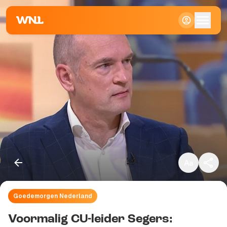
Klein
Standaard
Groot
Goedemorgen Nederland
Kopieer link
Voormalig CU-leider Segers: