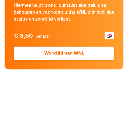
Hiermee helpt u ons journalistieke geluid te
behouden en voorkomt u dat WNL zijn publieke
status en zendtijd verliest.
€ 8,50
per jaar
Word lid van WNL