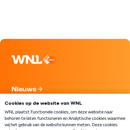
Nieuws
Programma's
Over WNL
Nieuwsbrief
Word Lid