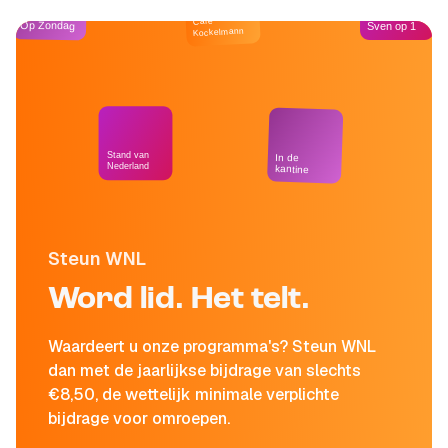
Café
Op Zondag
Sven op 1
Kockelmann
Stand van
In de
Nederland
kantine
Steun WNL
Word lid. Het telt.
Waardeert u onze programma's? Steun WNL
dan met de jaarlijkse bijdrage van slechts
€8,50, de wettelijk minimale verplichte
bijdrage voor omroepen.