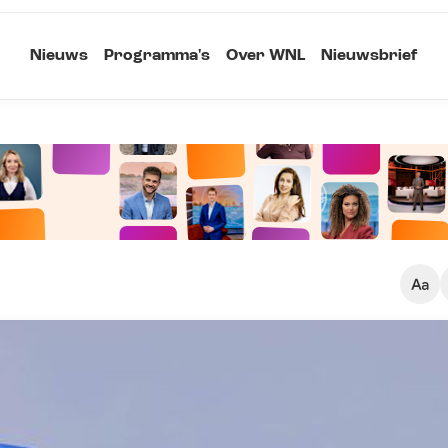
Nieuws
Programma's
Over WNL
Nieuwsbrief
Klein
Kopieer link
Standaard
Groot