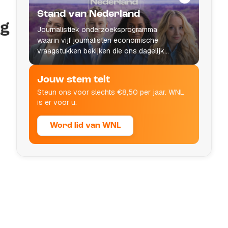
Stand van Nederland
ag
Journalistiek onderzoeksprogramma
waarin vijf journalisten economische
vraagstukken bekijken die ons dagelijks
leven raken.
Jouw stem telt
Steun ons voor slechts €8,50 per jaar. WNL
is er voor u.
Word lid van WNL