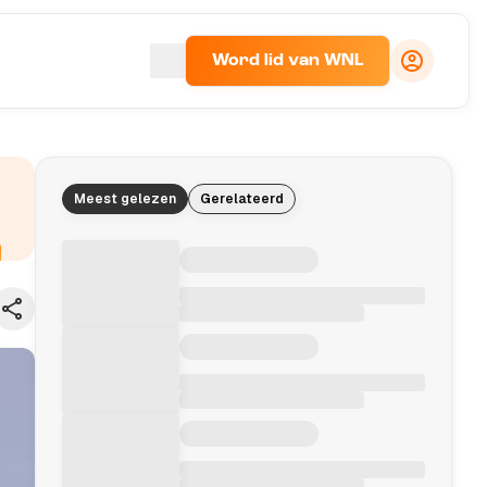
Word lid van WNL
Meest gelezen
Gerelateerd