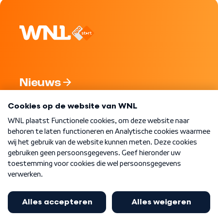
Nieuws
Programma's
Over WNL
Nieuwsbrief
Word Lid