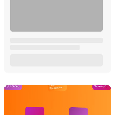
Café
Op Zondag
Sven op 1
Kockelmann