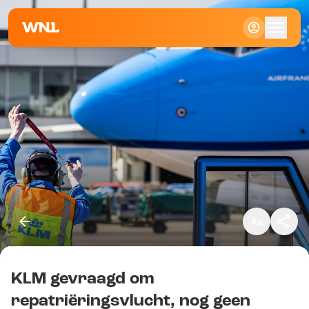
Klein
Standaard
Groot
KLM gevraagd om
Kopieer link
repatriëringsvlucht, nog geen