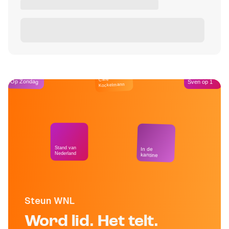
Café
Op Zondag
Sven op 1
Kockelmann
Stand van
In de
Nederland
kantine
Steun WNL
Word lid. Het telt.