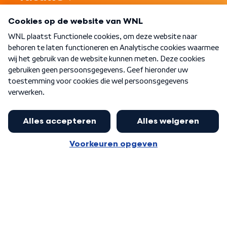
Programma's
Over WNL
Nieuwsbrief
Word Lid
Meer WNL voor jou
Eerste Kamer akkoord met begroting
van minister Sjoerdsma
Algemene voorwaarden
Cookie-instellingen
Privacy statement