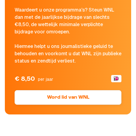
Waardeert u onze programma's? Steun WNL
dan met de jaarlijkse bijdrage van slechts
€8,50, de wettelijk minimale verplichte
bijdrage voor omroepen.
Hiermee helpt u ons journalistieke geluid te
behouden en voorkomt u dat WNL zijn publieke
status en zendtijd verliest.
€ 8,50
per jaar
Word lid van WNL