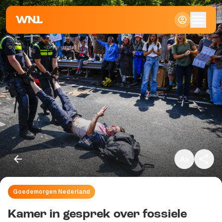
Klein
Standaard
Groot
Goedemorgen Nederland
Kopieer link
Kamer in gesprek over fossiele