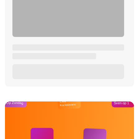
Café
Op Zondag
Sven op 1
Kockelmann