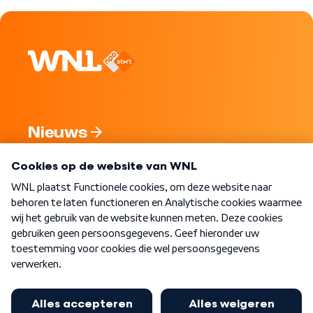
Nieuws
Programma's
Over WNL
Nieuwsbrief
Word Lid