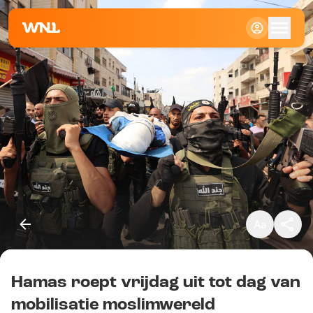
Klein
Standaard
Groot
Hamas roept vrijdag uit tot dag van
Kopieer link
mobilisatie moslimwereld