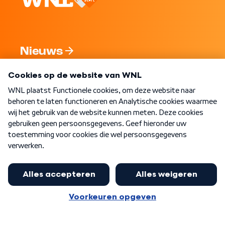
Nieuws
Programma's
Over WNL
Nieuwsbrief
Word Lid