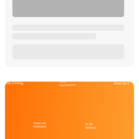
Café
Op Zondag
Sven op 1
Kockelmann
Stand van
In de
Nederland
kantine