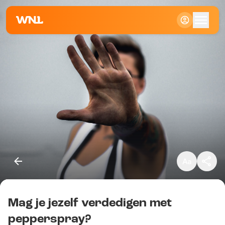
Klein
Standaard
Groot
Mag je jezelf verdedigen met
Kopieer link
pepperspray?