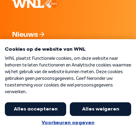
Nieuws
Programma's
Over WNL
Nieuwsbrief
Word Lid