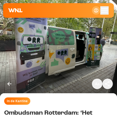
Klein
Standaard
Groot
In de Kantine
Kopieer link
Ombudsman Rotterdam: ‘Het