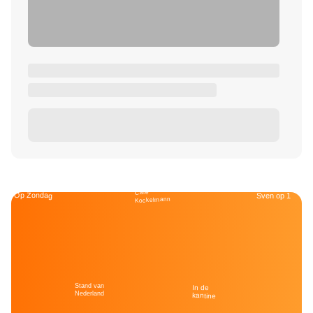
Café
Op Zondag
Sven op 1
Kockelmann
Stand van
In de
Nederland
kantine