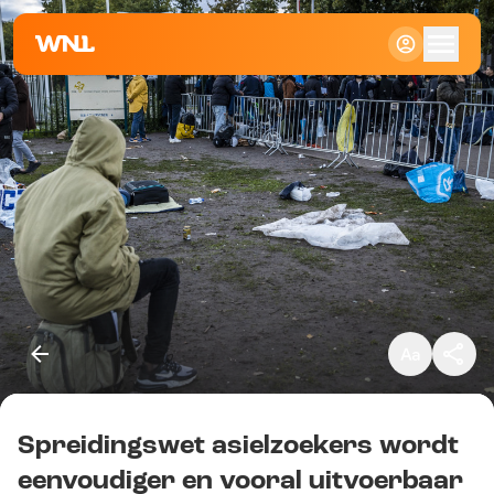
Klein
Standaard
Groot
Spreidingswet asielzoekers wordt
Kopieer link
eenvoudiger en vooral uitvoerbaar