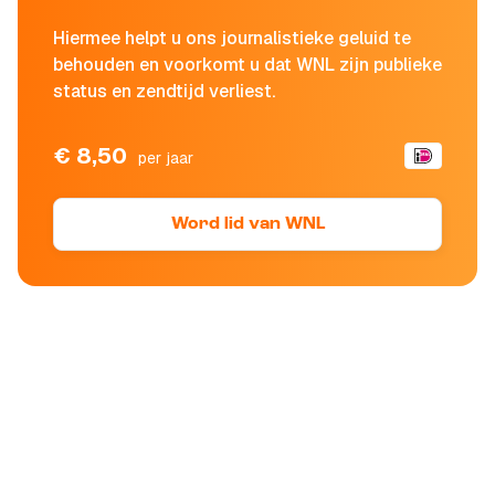
Hiermee helpt u ons journalistieke geluid te
behouden en voorkomt u dat WNL zijn publieke
status en zendtijd verliest.
€ 8,50
per jaar
Word lid van WNL