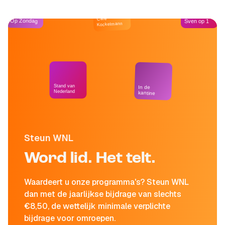
Café
Op Zondag
Sven op 1
Kockelmann
Stand van
In de
Nederland
kantine
Steun WNL
Word lid. Het telt.
Waardeert u onze programma's? Steun WNL
dan met de jaarlijkse bijdrage van slechts
€8,50, de wettelijk minimale verplichte
bijdrage voor omroepen.